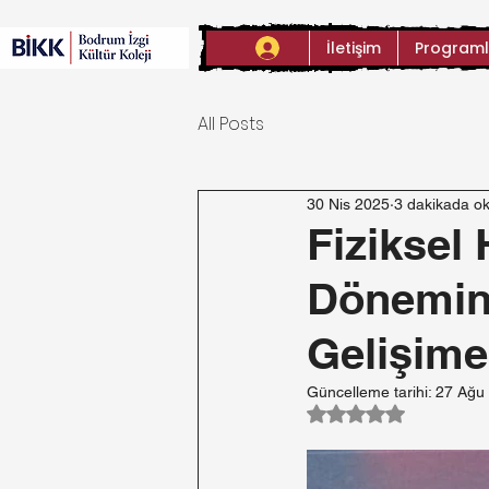
İletişim
Programl
All Posts
30 Nis 2025
3 dakikada o
Fiziksel
Dönemind
Gelişime
Güncelleme tarihi:
27 Ağu
5 üzerinden NaN y