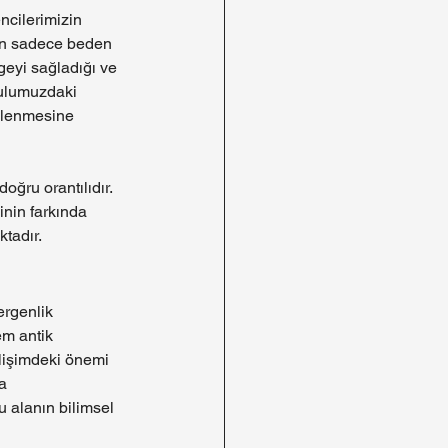
ncilerimizin 
tin sadece beden 
geyi sağladığı ve 
okulumuzdaki 
eklenmesine 
ğru orantılıdır. 
kinin farkında 
ktadır.
ergenlik 
em antik 
elişimdeki önemi 
a 
 alanın bilimsel 