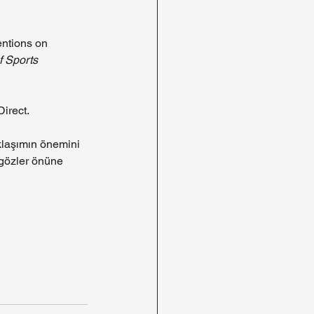
entions on 
f Sports 
irect.
aklaşımın önemini 
 gözler önüne 