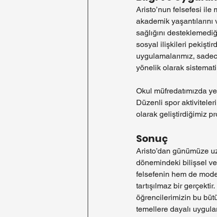
Aristo’nun felsefesi ile
akademik yaşantılarını v
sağlığını desteklemediği
sosyal ilişkileri pekişt
uygulamalarımız, sadece
yönelik olarak sistematik
Okul müfredatımızda yer
Düzenli spor aktiviteleri
olarak geliştirdiğimiz 
Sonuç
Aristo’dan günümüze uzan
dönemindeki bilişsel ve
felsefenin hem de modern
tartışılmaz bir gerçekti
öğrencilerimizin bu büt
temellere dayalı uygul