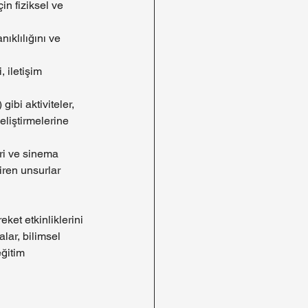
in fiziksel ve 
ıklılığını ve 
 iletişim 
bi aktiviteler, 
liştirmelerine 
ri ve sinema 
diren unsurlar 
ket etkinliklerini 
lar, bilimsel 
eğitim 