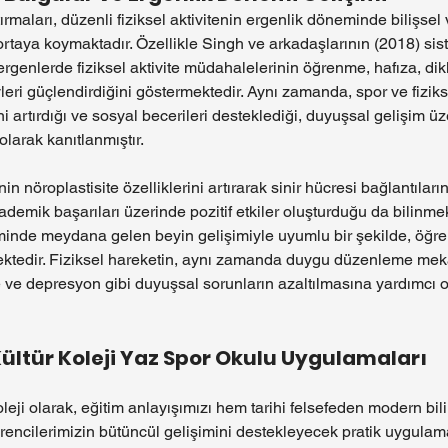
maları, düzenli fiziksel aktivitenin ergenlik döneminde bilişsel
ortaya koymaktadır. Özellikle Singh ve arkadaşlarının (2018) sis
ergenlerde fiziksel aktivite müdahalelerinin öğrenme, hafıza, di
vleri güçlendirdiğini göstermektedir. Aynı zamanda, spor ve fiziks
i artırdığı ve sosyal becerileri desteklediği, duyuşsal gelişim ü
 olarak kanıtlanmıştır.
in nöroplastisite özelliklerini artırarak sinir hücresi bağlantılarını
demik başarıları üzerinde pozitif etkiler oluşturduğu da bilinmek
eminde meydana gelen beyin gelişimiyle uyumlu bir şekilde, öğr
mektedir. Fiziksel hareketin, aynı zamanda duygu düzenleme mek
e ve depresyon gibi duyuşsal sorunların azaltılmasına yardımcı 
Kültür Koleji Yaz Spor Okulu Uygulamaları
leji olarak, eğitim anlayışımızı hem tarihi felsefeden modern bili
encilerimizin bütüncül gelişimini destekleyecek pratik uygulama