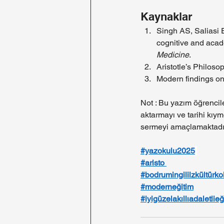
Kaynaklar
Singh AS, Saliasi E,
cognitive and acad
Medicine
.
Aristotle’s Philoso
Modern findings on
Not : Bu yazım öğrencile
aktarmayı ve tarihi kıym
sermeyi amaçlamaktadı
#yazokulu2025
#aristo
#bodrumingililzkültürkol
#moderneğitim
#iyigüzelakıllıadaletlieğ