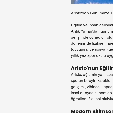
Aristo'dan Günümüze: F
Eğitim ve insan gelişimi
Antik Yunan’dan günümüz
gelişimde oynadığı rolü
döneminde fiziksel harek
(duygusal ve sosyal) gel
yıllık yaz spor okulu u
Aristo’nun Eğiti
Aristo, eğitimin yalnızc
sporun bireyin karakter 
gelişimi, zihinsel kapa
içsel dünyasını hem de to
öğretileri, fiziksel akt
Modern Bilimsel