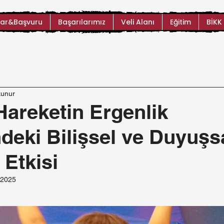
ar&Başvuru
Başarılarımız
Veli Alanı
Eğitim
BİKK
kunur
 Hareketin Ergenlik
eki Bilişsel ve Duyuşs
 Etkisi
 2025
ıldız