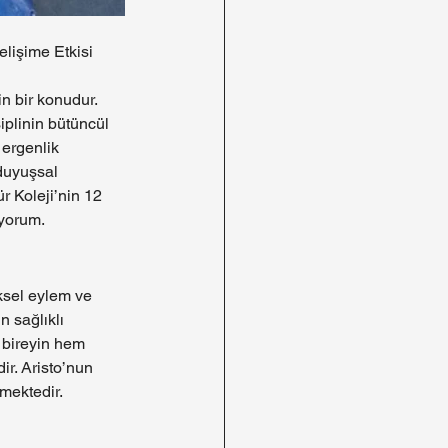
lişime Etkisi 
n bir konudur. 
iplinin bütüncül 
ergenlik 
 duyuşsal 
r Koleji’nin 12 
iyorum.
iksel eylem ve 
n sağlıklı 
 bireyin hem 
ir. Aristo’nun 
tmektedir.