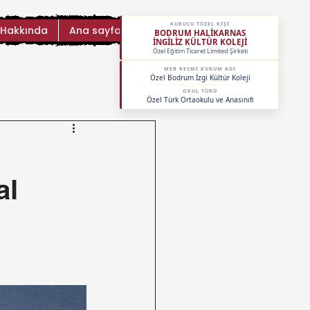
KURUCU TÜZEL KİŞİ
 Hakkında
Ana sayfa
BODRUM HALİKARNAS
İNGİLİZ KÜLTÜR KOLEJİ
Özel Eğitim Ticaret Limited Şirketi
MEB RESMİ KURUM ADI
Özel Bodrum İzgi Kültür Koleji
OKUL TÜRÜ
Özel Türk Ortaokulu ve Anasınıfı
al