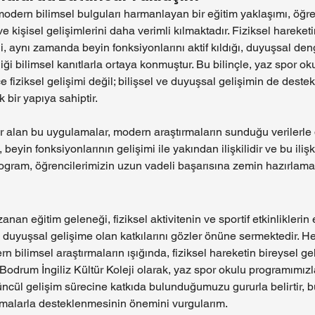
 modern bilimsel bulguları harmanlayan bir eğitim yaklaşımı, öğre
e kişisel gelişimlerini daha verimli kılmaktadır. Fiziksel hareke
, aynı zamanda beyin fonksiyonlarını aktif kıldığı, duyuşsal den
irdiği bilimsel kanıtlarla ortaya konmuştur. Bu bilinçle, yaz spor 
 fiziksel gelişimi değil; bilişsel ve duyuşsal gelişimin de dest
 bir yapıya sahiptir.
 alan bu uygulamalar, modern araştırmaların sunduğu verilerle do
, beyin fonksiyonlarının gelişimi ile yakından ilişkilidir ve bu iliş
program, öğrencilerimizin uzun vadeli başarısına zemin hazırlama
an eğitim geleneği, fiziksel aktivitenin ve sportif etkinliklerin 
 duyuşsal gelişime olan katkılarını gözler önüne sermektedir. H
 bilimsel araştırmaların ışığında, fiziksel hareketin bireysel g
r. Bodrum İngiliz Kültür Koleji olarak, yaz spor okulu programımızl
üncül gelişim sürecine katkıda bulunduğumuzu gururla belirtir, bu
amalarla desteklenmesinin önemini vurgularım.