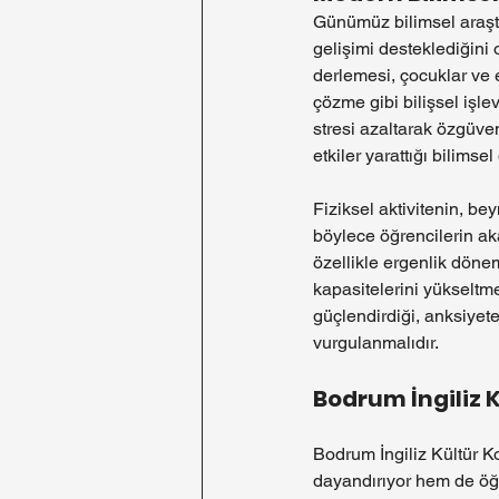
Günümüz bilimsel araştır
gelişimi desteklediğini 
derlemesi, çocuklar ve 
çözme gibi bilişsel işle
stresi azaltarak özgüven
etkiler yarattığı bilimsel
Fiziksel aktivitenin, beyn
böylece öğrencilerin aka
özellikle ergenlik dön
kapasitelerini yükselt
güçlendirdiği, anksiyet
vurgulanmalıdır.
Bodrum İngiliz 
Bodrum İngiliz Kültür Ko
dayandırıyor hem de öğr