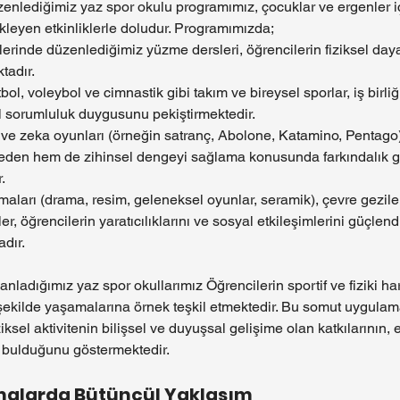
üzenlediğimiz yaz spor okulu programımız, çocuklar ve ergenler iç
kleyen etkinliklerle doludur. Programımızda;
lerinde düzenlediğimiz yüzme dersleri, öğrencilerin fiziksel dayan
tadır.
ol, voleybol ve cimnastik gibi takım ve bireysel sporlar, iş birliği,
al sorumluluk duygusunu pekiştirmektedir.
e zeka oyunları (örneğin satranç, Abolone, Katamino, Pentago) gi
eden hem de zihinsel dengeyi sağlama konusunda farkındalık ge
.
şmaları (drama, resim, geleneksel oyunlar, seramik), çevre gezile
kler, öğrencilerin yaratıcılıklarını ve sosyal etkileşimlerini güçlen
dır.
nladığımız yaz spor okullarımız Öğrencilerin sportif ve fiziki hare
r şekilde yaşamalarına örnek teşkil etmektedir. Bu somut uygulama
iksel aktivitenin bilişsel ve duyuşsal gelişime olan katkılarının, 
r bulduğunu göstermektedir.
amalarda Bütüncül Yaklaşım