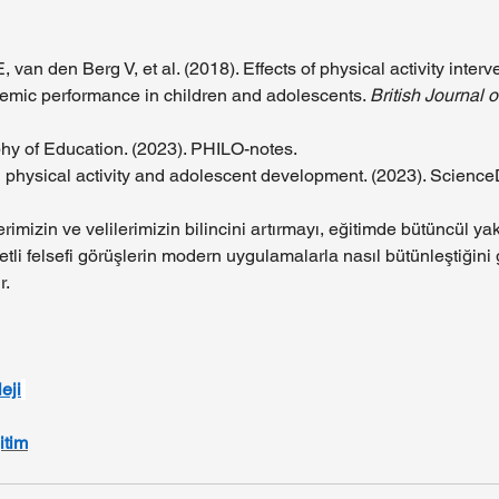
 van den Berg V, et al. (2018). Effects of physical activity interv
emic performance in children and adolescents. 
British Journal o
phy of Education. (2023). PHILO-notes.
 physical activity and adolescent development. (2023). ScienceD
rimizin ve velilerimizin bilincini artırmayı, eğitimde bütüncül y
etli felsefi görüşlerin modern uygulamalarla nasıl bütünleştiğini
r.
eji
itim