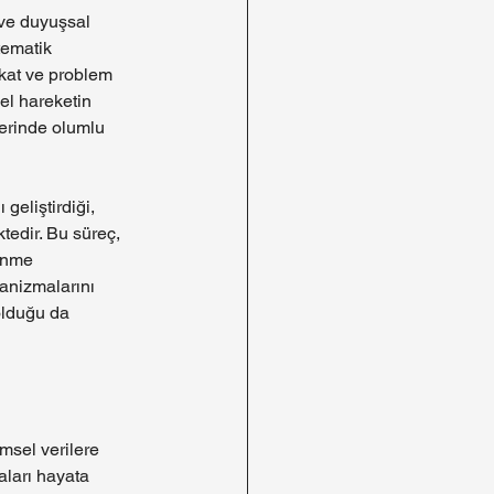
 ve duyuşsal 
tematik 
kkat ve problem 
el hareketin 
zerinde olumlu 
 geliştirdiği, 
tedir. Bu süreç, 
enme 
anizmalarını 
olduğu da 
msel verilere 
ları hayata 