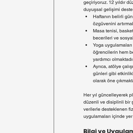
geçiriyoruz. 12 yıldır d
duyuşsal gelişimi deste
Haftanın belirli gün
özgüvenini artırmak
Masa tenisi, basketb
becerileri ve sosy
Yoga uygulamaları v
öğrencilerin hem b
yardımcı olmaktadır
Ayrıca, atölye çalı
günleri gibi etkinli
olarak öne çıkmakta
Her yıl güncelleyerek pla
düzenli ve disiplinli bi
verilerle desteklenen fiz
uygulamaları içinde ye
Bilgi ve Uygul