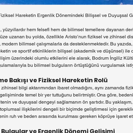
iziksel Hareketin Ergenlik Dönemindeki Bilişsel ve Duyuşsal Ge
, yüzyıllardır hem felsefi hem de bilimsel temellere dayanan deri
e uzanan bu yolda, özellikle Aristo’nun fiziksel ve zihinsel dis
, modern bilimsel çalışmalarla da desteklenmektedir. Bu yazıda, 
etin ve sportif etkinliklerin bilişsel (akademik ve düşünsel) ile
işim üzerindeki olumlu etkilerini ele alarak, Bodrum İngiliz Kültü
ygulamalarıyla bu bilimsel bulguların örtüştüğünü vurgulamak ist
me Bakışı ve Fiziksel Hareketin Rolü
a zihinsel bilgi aktarımından ibaret olmadığını, aynı zamanda fiz
gelişiminde temel bir yer tuttuğunu belirtmiştir. Ona göre, bedeni
sitenin ve duyuşsal dengeyi sağlamanın ön şartıdır. Bu yaklaşım,
plumsal ilişkilerini dengeli bir biçimde geliştirmesi için gereklid
ivitenin ruh ve beden arasında kurulması gereken köprüye işaret e
 Bulgular ve Ergenlik Dönemi Gelişimi