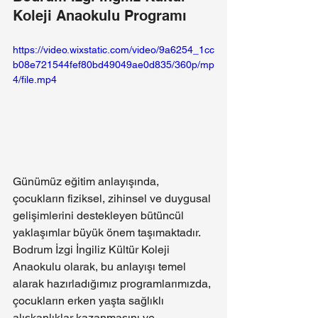
Koleji Anaokulu Programı
https://video.wixstatic.com/video/9a6254_1cc
b08e721544fef80bd49049ae0d835/360p/mp
4/file.mp4
Günümüz eğitim anlayışında, 
çocukların fiziksel, zihinsel ve duygusal 
gelişimlerini destekleyen bütüncül 
yaklaşımlar büyük önem taşımaktadır. 
Bodrum İzgi İngiliz Kültür Koleji 
Anaokulu olarak, bu anlayışı temel 
alarak hazırladığımız programlarımızda, 
çocukların erken yaşta sağlıklı 
alışkanlıklar kazanmasını ve 