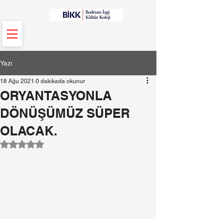
Yazı
18 Ağu 2021
0 dakikada okunur
ORYANTASYONLA
DÖNÜŞÜMÜZ SÜPER
OLACAK.
5 üzerinden NaN yıldız