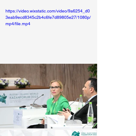
https://video.wixstatic.com/video/9a6254_d0
3eab9ecd8345c2b4c6fe7d89805e27/1080p/
mp4/file.mp4