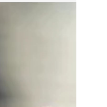
liselerinde eğitim alabilmek için 8. sınıfı
başarılı bir şekilde tamamlayan
öğrencilerimiz TEOG...