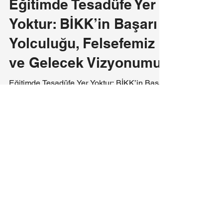
-
6 Mar
3 dakikada okunur
Eğitimde Tesadüfe Yer
Yoktur: BİKK’in Başarı
Yolculuğu, Felsefemiz
ve Gelecek Vizyonumuz
Eğitimde Tesadüfe Yer Yoktur: BİKK’in Başarı
Yolculuğu, Felsefemiz ve Gelecek
Vizyonumuz Yazar: Erdal BALCI – Kurucu
Öğretmen BİKK-Bodrum İzgi Kültür Koleji
Fen deneyleri 2018 yılında Bodrum İzgi
Kültür Koleji'ni (BİKK) kurarken aklımızda çok
net bir hedef vardı: “Bodrum’da, dünya
standartlarında bir akademik kaliteyi, butik bir
okul sıcaklığıyla birleştiren; iyi, güzel, akıllı ve
adaletli nesiller yetiştirmek.” Bir okulun