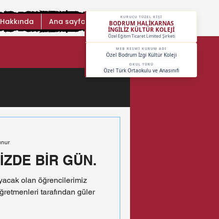
KURUCU TÜZEL KİŞİ
 Hakkında
Ana sayfa
BODRUM HALİKARNAS
İNGİLİZ KÜLTÜR KOLEJİ
Özel Eğitim Ticaret Limited Şirketi
MEB RESMİ KURUM ADI
Özel Bodrum İzgi Kültür Koleji
OKUL TÜRÜ
Özel Türk Ortaokulu ve Anasınıfı
unur
MİZDE BİR GÜN.
yacak olan öğrencilerimiz
öğretmenleri tarafından güler