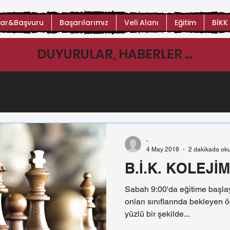
ar&Başvuru
Başarılarımız
Veli Alanı
Eğitim
BİKK
DUYURULAR, HABERLER ...
-
4 May 2018
2 dakikada ok
B.İ.K. KOLEJİ
Sabah 9:00'da eğitime başla
onları sınıflarında bekleyen 
yüzlü bir şekilde...