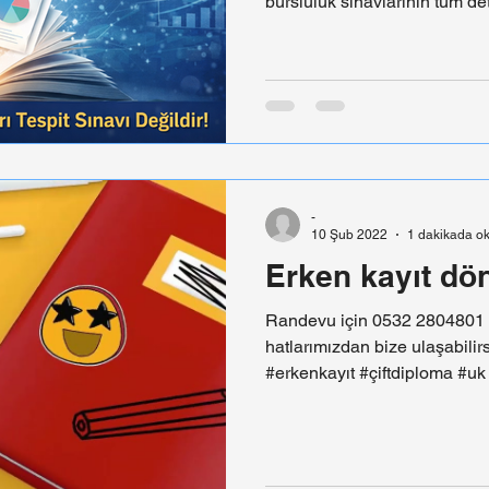
bursluluk sınavlarının tüm d
merkezi bursluluk sınavı ile ö
sınavları arasındaki farklar, ö
yükümlülükleri, burs oranları v
ÖNEMLİ BİLGİ: Bursluluk sınav
DEĞİLDİR! Bu sınavlar, okull
ekonomik desteğin oranını be
-
10 Şub 2022
1 dakikada o
Erken kayıt dö
Randevu için 0532 2804801
hatlarımızdan bize ulaşabili
#erkenkayıt #çiftdiploma #u