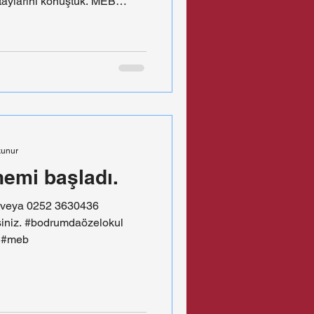
etaylarını konuştuk. MEB
zel okulların bursluluk
zel okulların yasal
e velilere tavsiyeler... 🎯
ları bir başarı tespit sınavı
arın velilere sunabileceği
lirlemek i
kunur
nemi başladı.
 veya 0252 3630436
rsiniz. #bodrumdaözelokul
k #meb