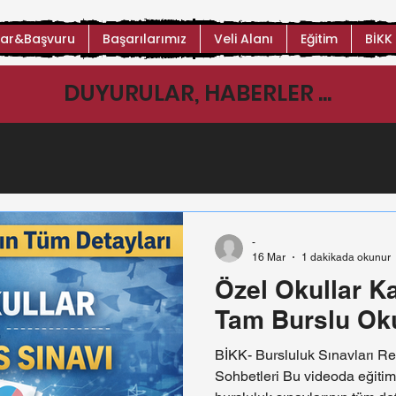
ar&Başvuru
Başarılarımız
Veli Alanı
Eğitim
BİKK
DUYURULAR, HABERLER ...
-
16 Mar
1 dakikada okunur
Özel Okullar K
Tam Burslu Ok
BİKK- Bursluluk Sınavları Reh
Sohbetleri Bu videoda eğitim