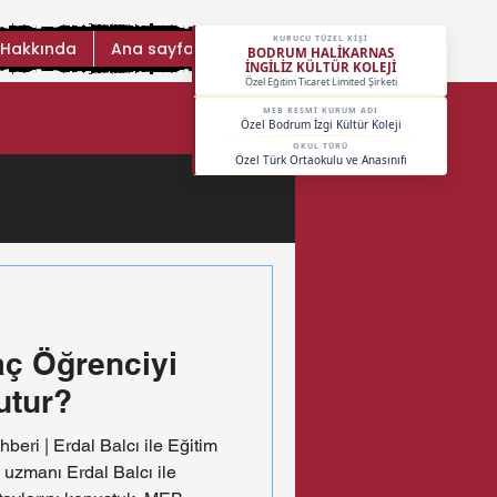
KURUCU TÜZEL KİŞİ
 Hakkında
Ana sayfa
BODRUM HALİKARNAS
İNGİLİZ KÜLTÜR KOLEJİ
Özel Eğitim Ticaret Limited Şirketi
MEB RESMİ KURUM ADI
Özel Bodrum İzgi Kültür Koleji
OKUL TÜRÜ
Özel Türk Ortaokulu ve Anasınıfı
aç Öğrenciyi
utur?
beri | Erdal Balcı ile Eğitim
 uzmanı Erdal Balcı ile