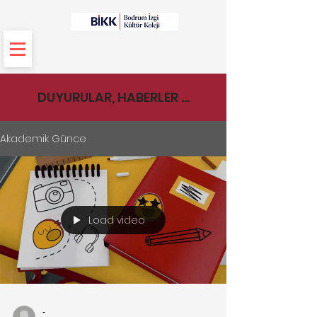
DUYURULAR, HABERLER ...
Akademik Günce
Load video
-