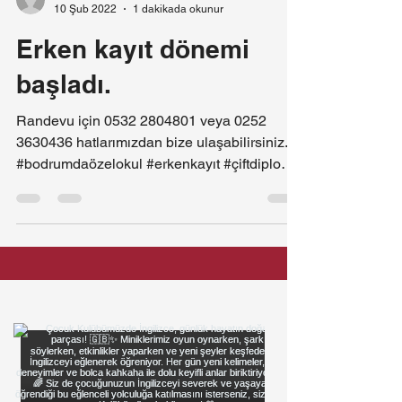
10 Şub 2022
1 dakikada okunur
Erken kayıt dönemi
başladı.
Randevu için 0532 2804801 veya 0252
3630436 hatlarımızdan bize ulaşabilirsiniz.
#bodrumdaözelokul #erkenkayıt #çiftdiploma
#uk #meb