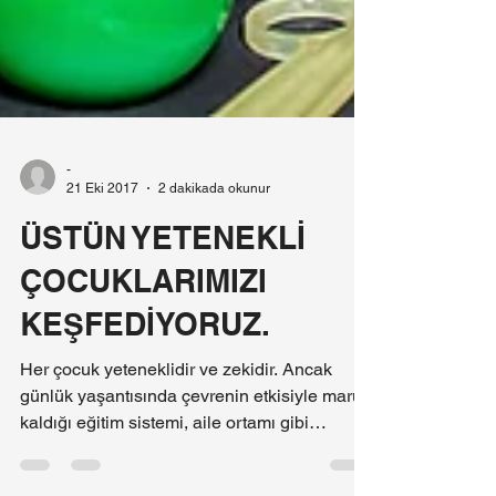
-
21 Eki 2017
2 dakikada okunur
ÜSTÜN YETENEKLİ
ÇOCUKLARIMIZI
KEŞFEDİYORUZ.
Her çocuk yeteneklidir ve zekidir. Ancak
günlük yaşantısında çevrenin etkisiyle maruz