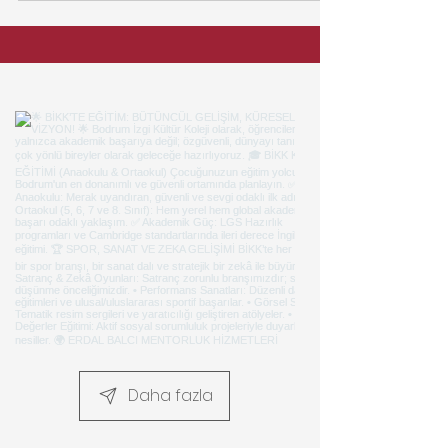
kaldığı eğitim sistemi, aile ortamı gibi
faktörler...