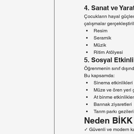
4. Sanat ve Yarat
Çocukların hayal güçleri
çalışmalar gerçekleştiri
Resim
Seramik
Müzik
Ritim Atölyesi
5. Sosyal Etkinli
Öğrenmenin sınıf dışınd
Bu kapsamda:
Sinema etkinlikleri
Müze ve ören yeri g
At binme etkinlikler
Barınak ziyaretleri
Tarım parkı gezileri
Neden BİKK 
✓ Güvenli ve modern k