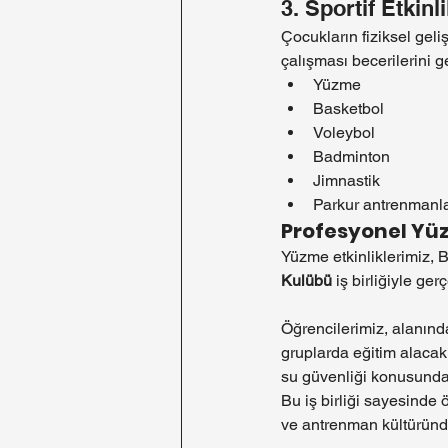
3. Sportif Etkinli
Çocukların fiziksel geli
çalışması becerilerini g
Yüzme
Basketbol
Voleybol
Badminton
Jimnastik
Parkur antrenmanla
Profesyonel Yü
Yüzme etkinliklerimiz, 
Kulübü
 iş birliğiyle gerç
Öğrencilerimiz, alanınd
gruplarda eğitim alacak
su güvenliği konusunda b
Bu iş birliği sayesinde
ve antrenman kültüründe