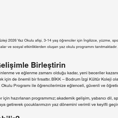
leji 2026 Yaz Okulu afişi, 3-14 yaş öğrenciler için İngilizce, yüzme, sp
alar ve sosyal etkinliklerden oluşan yaz okulu programını tanıtmaktadır.
Gelişimle Birleştirin
n dinlenme ve eğlenme zamanı olduğu kadar, yeni beceriler kaza
k için de önemli bir fırsattır. BİKK – Bodrum İzgi Kültür Koleji ol
Okulu Programı ile öğrencilerimize eğlenceli, güvenli ve öğretic
r için hazırlanan programımız; akademik gelişim, yabancı dil, sp
araya getirerek çocuklarımızın yaz dönemini verimli ve keyifli geçi