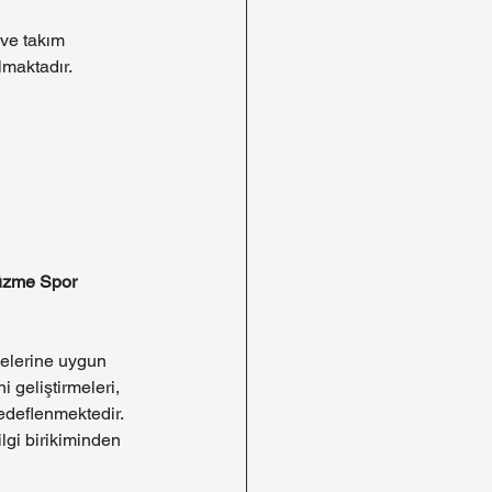
 ve takım 
lmaktadır.
üzme Spor 
elerine uygun 
 geliştirmeleri, 
hedeflenmektedir.
lgi birikiminden 