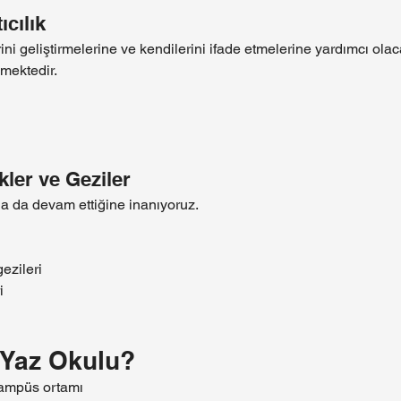
ıcılık
ni geliştirmelerine ve kendilerini ifade etmelerine yardımcı olaca
lmektedir.
kler ve Geziler
a da devam ettiğine inanıyoruz.
ezileri
i
Yaz Okulu?
ampüs ortamı