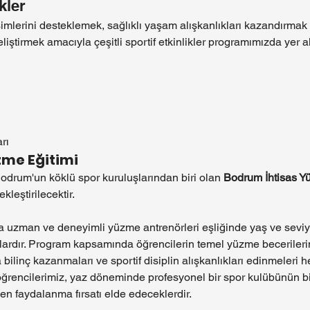
kler
şimlerini desteklemek, sağlıklı yaşam alışkanlıkları kazandırmak
eliştirmek amacıyla çeşitli sportif etkinlikler programımızda yer a
rı
zme Eğitimi
Bodrum'un köklü spor kuruluşlarından biri olan 
Bodrum İhtisas Y
ekleştirilecektir.
a uzman ve deneyimli yüzme antrenörleri eşliğinde yaş ve seviy
lardır. Program kapsamında öğrencilerin temel yüzme becerilerini
ilinç kazanmaları ve sportif disiplin alışkanlıkları edinmeleri 
 öğrencilerimiz, yaz döneminde profesyonel bir spor kulübünün bi
n faydalanma fırsatı elde edeceklerdir.