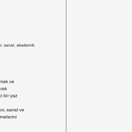
or, sanat, akademik 
nmak ve 
arak 
i bir yaz 
or, sanat ve 
rmelerini 