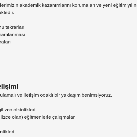
rimizin akademik kazanımlarını korumaları ve yeni eğitim yılın
ktedir.
u tekrarları
amamlanması
aları
elişimi
ulamalı ve iletişim odaklı bir yaklaşım benimsiyoruz.
lizce etkinlikleri
gilizce olan) eğitmenlerle çalışmalar
likleri