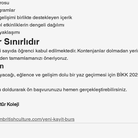
rosu
ogramlar
lişimi birlikte destekleyen içerik
l etkinliklerin dengeli dağılımı
yaklaşımı
Sınırlıdır
i sayıda öğrenci kabul edilmektedir. Kontenjanlar dolmadan yerin
enden tamamlamanızı öneriyoruz.
n
ağı, eğlence ve gelişim dolu bir yaz geçirmesi için BİKK 202
 doldurarak ön başvurunuzu hemen gerçekleştirebilirsiniz.
ür Koleji
1
britishculture.com/yeni-kayit-burs