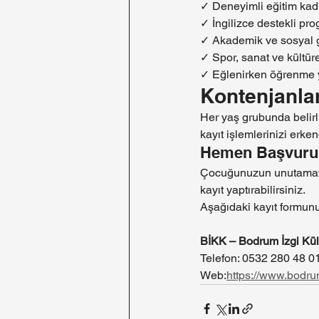
✓ Deneyimli eğitim kad
✓ İngilizce destekli pr
✓ Akademik ve sosyal ge
✓ Spor, sanat ve kültüre
✓ Eğlenirken öğrenme 
Kontenjanlar 
Her yaş grubunda belirl
kayıt işlemlerinizi erk
Hemen Başvuru
Çocuğunuzun unutamayac
kayıt yaptırabilirsiniz.
Aşağıdaki kayıt formunu
BİKK – Bodrum İzgi Kült
Telefon: 0532 280 48 0
Web:
https://www.bodrum