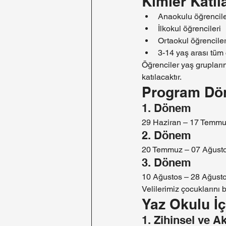
Kimler Katıla
Anaokulu öğrencile
İlkokul öğrencileri
Ortaokul öğrenciler
3-14 yaş arası tüm
Öğrenciler yaş grupların
katılacaktır.
Program Dö
1. Dönem
29 Haziran – 17 Temm
2. Dönem
20 Temmuz – 07 Ağust
3. Dönem
10 Ağustos – 28 Ağust
Velilerimiz çocuklarını b
Yaz Okulu İç
1. Zihinsel ve 