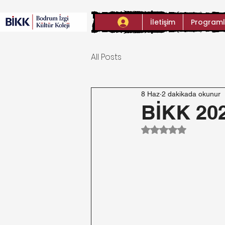
İletişim
Programl
All Posts
8 Haz
2 dakikada okunur
BİKK 202
5 üzerinden NaN y