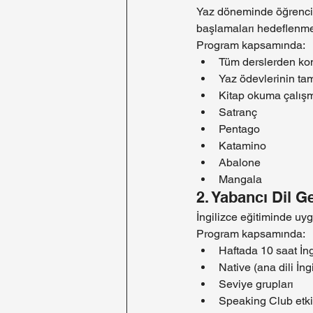
Yaz döneminde öğrencile
başlamaları hedeflenme
Program kapsamında:
Tüm derslerden kon
Yaz ödevlerinin t
Kitap okuma çalışm
Satranç
Pentago
Katamino
Abalone
Mangala
2. Yabancı Dil G
İngilizce eğitiminde uyg
Program kapsamında:
Haftada 10 saat İngi
Native (ana dili İn
Seviye grupları
Speaking Club etkin