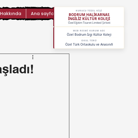
KURUCU TÜZEL KİŞİ
 Hakkında
Ana sayfa
BODRUM HALİKARNAS
İNGİLİZ KÜLTÜR KOLEJİ
Özel Eğitim Ticaret Limited Şirketi
MEB RESMİ KURUM ADI
Özel Bodrum İzgi Kültür Koleji
OKUL TÜRÜ
Özel Türk Ortaokulu ve Anasınıfı
şladı!