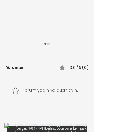
0.0 / 5 (0)
Yorumlar
Yorum yapın ve puanlayın...
Tatil Kırılması: “Bir
Türkiye Zeka Va
Haftadan Bir Şey Olmaz”
Bodrum’dan Tür
BİKK Ortaokul
Diyerek Neyi Kurban
Ediyoruz?
Öğrencilerinde
Düzey Başarı